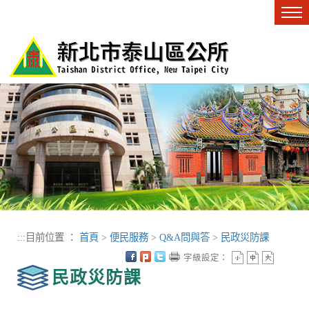
進入內容區塊
Tog
nav
:::
目前位置 ：
首頁
>
便民服務
>
Q&A問與答
>
民政災防課
字級設定：
民政災防課