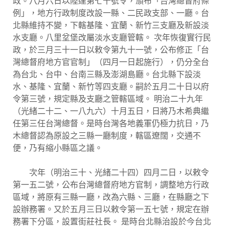
政。八月六日以陸達第七十號令，頒布「台灣總督府條
例」，地方行政制度改設一縣、二民政支部、一廳。台
北縣維持不變，下轄基隆、宜蘭、新竹三支廳及新設淡
水支廳。八里坌堡改屬淡水支廳管轄。 次年恢復實行民
政，於三月三十一日以敕令第九十一號，公布修正「台
灣總督府地方官官制」（四月一日起施行），仍分全台
為台北、台中、台南三縣及澎湖島廳。台北縣下設淡
水、基隆、宜蘭、新竹等四支廳。嗣於五月二十日以府
令第三號，規定縣及支廳之管轄區域。 明治二十九年
（光緒二十二、一八九六）十月五日，日將乃木希典繼
任第三任台灣總督。是時台灣各地義軍仍極力抗日，乃
木總督認為原設之三縣一廳制度，轄區遼闊，交通不
便，乃有縮小縣區之議。
次年（明治三十、光緒二十四）四月二日，以敕令
第一五二號，公布台灣總督府地方官制，調整地方行政
區域，將原有三縣一廳，改為六縣、三廳，在縣廳之下
設辦務署。又於五月三日以敕令第一五七號，規定在辦
務署下分區，設置街莊社長。 是時台北縣治設於今台北