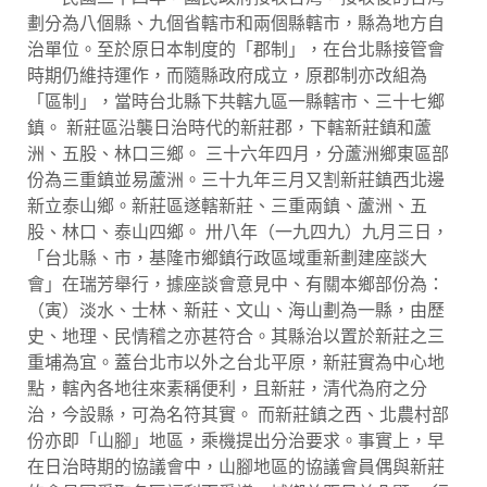
劃分為八個縣、九個省轄市和兩個縣轄市，縣為地方自
治單位。至於原日本制度的「郡制」，在台北縣接管會
時期仍維持運作，而隨縣政府成立，原郡制亦改組為
「區制」，當時台北縣下共轄九區一縣轄市、三十七鄉
鎮。 新莊區沿襲日治時代的新莊郡，下轄新莊鎮和蘆
洲、五股、林口三鄉。 三十六年四月，分蘆洲鄉東區部
份為三重鎮並易蘆洲。三十九年三月又割新莊鎮西北邊
新立泰山鄉。新莊區遂轄新莊、三重兩鎮、蘆洲、五
股、林口、泰山四鄉。 卅八年（一九四九）九月三日，
「台北縣、市，基隆市鄉鎮行政區域重新劃建座談大
會」在瑞芳舉行，據座談會意見中、有關本鄉部份為：
（寅）淡水、士林、新莊、文山、海山劃為一縣，由歷
史、地理、民情稽之亦甚符合。其縣治以置於新莊之三
重埔為宜。蓋台北市以外之台北平原，新莊實為中心地
點，轄內各地往來素稱便利，且新莊，清代為府之分
治，今設縣，可為名符其實。 而新莊鎮之西、北農村部
份亦即「山腳」地區，乘機提出分治要求。事實上，早
在日治時期的協議會中，山腳地區的協議會員偶與新莊