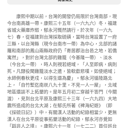
康熙中期以前，台灣的開發仍局限於台灣南部，現
今台南高雄一帶。康熙三十五年（一六九六）冬，福建
省城火藥庫炸燬，郁永河慨然請行，於次年（一六九
七）春，從福建到台灣採取硫磺，當時台灣設置了一府
三縣，以台灣縣（現今台南市一帶）為中心，北部的諸
羅和南部的鳳山兩縣政府仍「寄居郡治台邑之地，若僑
寓然」，對於台灣北部的雞籠（今基隆一帶）、淡水
（今台北一帶），時人則視若絕域，「人至即病，病則
死。凡隸役聞雞籠淡水之遣，皆欷歔悲嘆，如使絕域；
水師例春秋更戍，以得生還為慶」。郁永河循陸路北
上，「自竹塹迄南崁八九十里，不見一人一屋」，北域
地區還談不上拓墾的。是年五月初二穿越干答門（今關
渡），見到台北平原及康熙三十三年（一六九四）大地
震所造成的台北大湖；在郁氏所著《裨海紀遊》（即
《採硫日記》）中，有關漢人活動的紀錄相當少，更無
漢人在台北平原從事拓墾活動的紀錄，郁永河亦覺如
「蹈非人之境」。康熙六十一年（一七二二）首任巡台