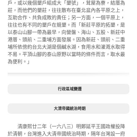
戶，或以幾個墾戶組成大「墾號」，茸屋為寮，結厝為
莊，而他們的墾莊，往往散布在臺北盆內各平原之上，
互助合作、共負成敗的責任；另一方面，一個平原上，
往往也有不同的墾戶在競墾。而「新莊平原的拓墾，是
以泰山山腳一帶為最早，向營盤、海山、五股、新莊中
港厝、頭前、二重埔方面發展。因為新莊、頭前、二重
埔所依傍約台北大湖是個鹹水湖，食用水和灌溉水取得
不易。平頂山腳的泰山原野以當時的條件而言，取水最
為便利。」
行政區域變遷
大清帝國統治時期
清康熙廿二年（一六八三）明鄭延平王國政權投降
於清朝，台灣進入大清帝國統治時期，隔年台灣設一府