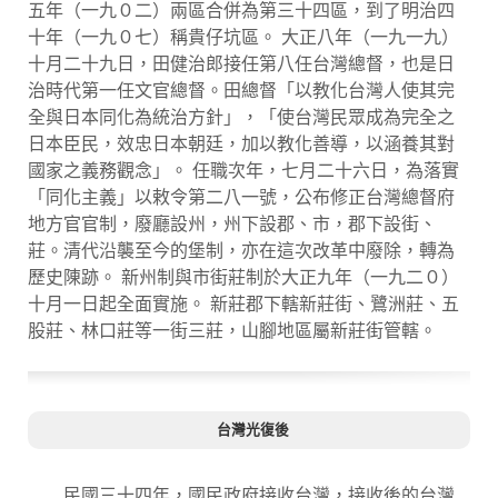
五年（一九０二）兩區合併為第三十四區，到了明治四
十年（一九０七）稱貴仔坑區。 大正八年（一九一九）
十月二十九日，田健治郎接任第八任台灣總督，也是日
治時代第一任文官總督。田總督「以教化台灣人使其完
全與日本同化為統治方針」，「使台灣民眾成為完全之
日本臣民，效忠日本朝廷，加以教化善導，以涵養其對
國家之義務觀念」。 任職次年，七月二十六日，為落實
「同化主義」以敕令第二八一號，公布修正台灣總督府
地方官官制，廢廳設州，州下設郡、市，郡下設街、
莊。清代沿襲至今的堡制，亦在這次改革中廢除，轉為
歷史陳跡。 新州制與市街莊制於大正九年（一九二０）
十月一日起全面實施。 新莊郡下轄新莊街、鷺洲莊、五
股莊、林口莊等一街三莊，山腳地區屬新莊街管轄。
台灣光復後
民國三十四年，國民政府接收台灣，接收後的台灣