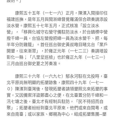
設防。」
康熙五十五年（一七一六）正月，陳濱入閩接印任
福建巡撫，是年五月與閩浙總督覺羅滿保合疏奏請添設
淡水營。康熙五十七年五月，正式核准「設立淡水
營」，「移興化城守右營守備駐防淡水，於台鎮標中營
撥千總一員，台協左營撥把總一員為淡水營千、把，每
半年分防雞籠」。首任巡台御史黃叔璥目睹北台「業戶
開墾，往來漸眾」，於雍正元年（一七二三）奏請增設
彰化一縣；「八里坌巡檢」也於雍正九年（一七三一）
三月由巡台御史夏之芳奏准。
康熙三十六年（一六九七）郁永河駐在北投時，臺
北平原尚無明顯的拓墾跡象，康熙四十九年（一七一
０）陳濱到臺灣後，發現拓墾者請領墾照北來拓墾的事
實，又因備禦洋盜鄭盡心之便，在北臺置分防千總和一
汛七塘之後，臺北才有經制兵駐防，「民不待招而自
聚」；拓墾者紛紛到臺北平原來，他們或來自閩粵，或
來自南臺；或以家族、鄉親為中心，組成拓墾集團─墾