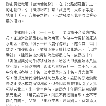
御史黃叔璥著《台海使搓錄》，在《北路諸羅番》之十
的附載中，引《裨海紀遊》有「武勝灣、大浪泵等處，
地廣土沃。可容萬夫之耕」，已然發現台北平原農業發
展的潛力。
康熙四十九年（一七一０），陳濱擔任台灣廈門道
員。正逢海盜鄭盡心自遼海南竄，陳濱奉令搜捕雞籠淡
水地區，發現「淡水一汛即鹿仔港汛」，應令其「常川
駐防，加強巡查」，並請添設大肚社以北塘汛，「以防
番社」。陳理往淡水搜捕海盜鄭盡心時，康熙五十年
「調佳里興分防千總移駐淡水，增設大甲溪至淡水八里
坌七塘」。陸路設防，淡水八里坌官兵一百二十名，其
中分南崁各塘七十名，淡水實兵只五十名。兵力雖薄
弱，但卻是清代經制兵駐防台北之始。設防的原始動機
是防止淡水成為海盜淵藪，但是因緣際會卻吸引了大批
拓墾者北上。朱一貴事件時，康熙六十年隨兄征台的藍
鼎元也說：「若安設官兵，則民不待招而自聚，土不待
勸而自闢。」又說：「地無美惡，經理則善，莫如添兵