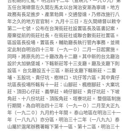
台初期的忙亂。 明治四十二年（宣統元、一九０九）第
五任台灣總督左久間左馬太以台灣治安漸為寧靖，地方
政務有長足進步、產業勃興，交通發達，乃修改施行八
年之久的地方官官制。 九月十三日，左久間總督以敕令
第二一七號，公布在台灣街莊社設置區長及區書記案，
廢棄從前的街莊社長，在街莊社或聯合數街莊社置區。
區設區長役場，置區長，輔助廳長執行管內事務，並規
定此制自明治四十三年（一九一０）二月一日起實施。
同時，將原先的二十廳改為十二廳。其中新的台北廳治
設於大加蚋堡城，下轄新莊等十三支廳。廳及支廳下則
設區。 台北廳設五十三區，新莊支廳下轄新莊、二重
埔、五股坑、貴仔坑、樹林口、坑仔等六區。其中貴仔
坑區長役場所轄有十一莊：山腳莊、楓樹腳莊、大窠坑
莊、頂田心仔莊、義學莊、崎仔腳莊、貴仔坑莊、下坡
角莊、十八份坑莊、頂阪角莊、塔寮坑莊。 整個區制施
行期間，為自明治四十三年（一九一０）二月至大正九
年（一九二０）九月約十年間。 泰山地區在明治三十一
年（一八九八）亦分區，明治三十二年（一八九九）泰
山屬於滬尾辦務署轄下第十一區、第十二區，明治三十