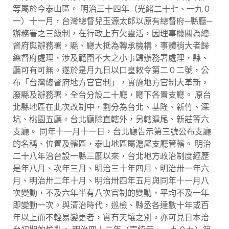
等屬於今泰山區。 明治三十四年（光緒二十七、一九０
一）十一月，台灣總督兒玉源太郎以原有總督府─縣廳─
辦務署之三級制，在行政上有欠靈活，因理事機關為總
督府與辦務署，縣、廳大抵為轉承機構，事體稍大者歸
總督府處理，涉及範圍不大之小事歸辦務署處理，縣、
廳可有可無。遂於是月九日以口皇敕令第二０二號，公
布「台灣總督府地方官官制」，實施地方官制大革新，
廢縣及辦務署，全台分設二十廳，廳下各置支廳。 原台
北縣地區在此次改制中，劃分為台北、基隆、新竹、深
坑、桃園五廳。台北廳除直轄外，另轄滬尾、新莊等六
支廳。 同年十一月十一日，台北廳告示第三號公布支廳
的名稱、位置及轄區，泰山地區屬滬尾支廳管轄。 明治
二十八年治台設一縣三廳以來，台北地方政治制度經歷
是年八月、次年三月、明治三十年四月、明治卅一年六
月、明治卅二年十月、明治卅四年五月與同年十一月八
次變動，不及六年半有八次官制的變動，平均不及一年
即變動一次。與清治時代，巡檢、縣丞各達數十年或百
年以上而不輕易變更者，實有天壤之別。亦可見日本治