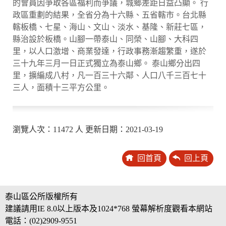
的會員因爭取各區福利而爭議，城鄉差距日益凸顯。 行
政區重劃的結果，全省分為十六縣、五省轄市。台北縣
轄板橋、七星、海山、文山、淡水、基隆、新莊七區，
縣治設於板橋。山腳一帶泰山、同榮、山腳、大科四
里，以人口激增、商業發達，行政事務漸趨繁重，遂於
三十九年三月一日正式獨立為泰山鄉。 泰山鄉分出四
里，擴編成八村，凡一百三十六鄰、人口八千三百七十
三人，面積十三平方公里。
瀏覽人次：11472 人 更新日期：2021-03-19
回首頁
回上頁
泰山區公所版權所有
建議請用IE 8.0以上版本及1024*768 螢幕解析度觀看本網站
電話：(02)2909-9551