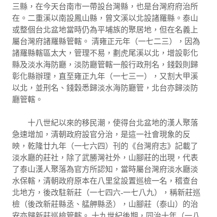
三縣，在今天台南市一帶設台灣縣，也是台灣府府治所
在。二重溪以南設鳳山縣，曾文溪以北設諸羅縣。泰山
或整個台北盆地當時仍為平埔族的聚居地，但在名義上
屬台灣府諸羅縣管轄。 清雍正元年（一七二三），因為
諸羅縣轄區太大，管理不易，劃虎尾溪以北，增設彰化
縣及淡水海防廳，淡防廳管轄一般行政刑名，錢穀則歸
彰化縣辦理，直至雍正九年（一七三一），又割大甲溪
以北，並刑名、錢穀悉歸淡水海防廳管，北台亦歸淡防
廳管轄。
十八世紀以來的移民潮，使得台北盆地的漢人聚落
急速增加，清朝政府設官分治，是這一社會現象的反
映，乾隆廿九年（一七六四）刊的《台灣府志》記載了
淡水廳的莊社，除了武勝灣社外，山腳莊的出現，代表
了泰山漢人聚落為官方所認知，當時屬台灣府淡水廳淡
水保轄，清朝政府原本在八里坌設置巡檢一名，稽查台
北地方，後改駐新莊（一七四六-一七八九），稱新莊巡
檢（後改新莊縣丞、艋舺縣丞），山腳莊（泰山）的治
安亦歸新莊巡檢管轄。 十九世紀後期，同治十年（一八