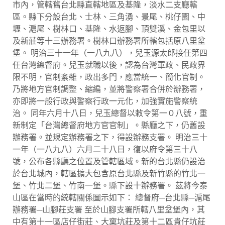
市內，管轄舊台北縣直轄地區及基隆，淡水二支廳轄
區。縣下分設台北、士林、三角湧、景尾、桃仔園、中
壢、滬尾、樹林口、基隆、水返腳、頂雙溪、金包里以
及新莊等十三辦務署。樹林口辦務署所轄包括原八里坌
堡。 明治三十一年（一八九八），兒玉源太郎接任第四
任台灣總督府。兒玉就職以後，認為台灣軍政、民政界
限不明，官制紊雜，政出多門，應當統一、簡化官制。
乃將地方官制調整、縮編，並將警察署合併於辦務署，
亦即將一般行政與警察行政一元化，加強實施警察統
治。 同年六月十八日，兒玉總督以敕令第一０八號，重
新制定「台灣總督府地方官官制」。縣廳之下，仍舊設
辦務署。並規定辦務署之下，得設辦務支署。 明治三十
一年（一八九八）六月二十八日，復以府令第三十八
號，公布各縣廳之位置及管轄區域。新的台北縣仍設治
於台北城內，轄區擴大包含原台北縣及新竹縣的竹北一
堡、竹北二堡、竹南一堡。縣下設十辦務署。 茲將今泰
山區在當時的統轄關係圖示如下： 總督府─台北縣─滬尾
辦務署─山腳莊支署 至於山腳支署所轄八里坌堡內，其
中有第十一區店仔街莊、大窠坑莊及第十二區貴仔坑莊