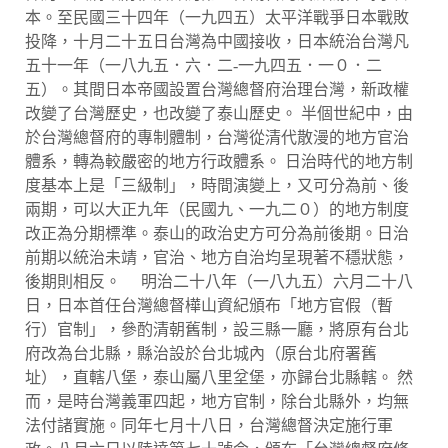
本。至民國三十四年（一九四五）太平洋戰爭日本戰敗
投降，十月二十五日台灣為中國接收，日本統治台灣凡
五十一年（一八九五．六．二-一九四五．一０．二
五）。其間日本帝國設置台灣總督府治理台灣，新政權
改變了台灣歷史，也改變了泰山歷史。 半個世紀中，由
於台灣總督府的專制體制，台灣從清代散漫的地方官治
體系，轉為較嚴密的地方行政體系。 日治時代的地方制
度基本上是「三級制」，時間演變上，又可分為前、後
兩期，可以大正九年（民國九、一九二０）的地方制度
改正為分期標準。泰山的政治史方可分為前後期。日治
前期以統治未靖，官治、地方自治均呈現著不穩狀態，
後期則相反。 明治二十八年（一八九五）六月二十八
日，日本首任台灣總督樺山資紀頒布「地方官假（暫
行）官制」，參酌清朝舊制，設三縣一廳，將原有台北
府改為台北縣，縣治設於台北城內（原台北府署舊
址），直轄八堡，泰山屬八里坌堡，亦歸台北縣轄。 然
而，是時台灣義軍四起，地方官制，除台北縣外，均無
法付諸實施。同年七月十八日，台灣總督決定施行軍