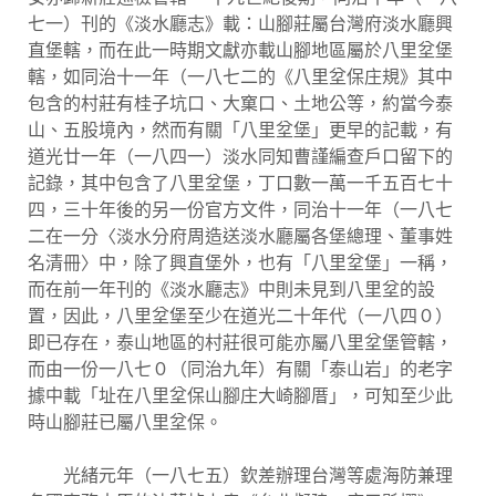
七一）刊的《淡水廳志》載：山腳莊屬台灣府淡水廳興
直堡轄，而在此一時期文獻亦載山腳地區屬於八里坌堡
轄，如同治十一年（一八七二的《八里坌保庄規》其中
包含的村莊有桂子坑口、大窠口、土地公等，約當今泰
山、五股境內，然而有關「八里坌堡」更早的記載，有
道光廿一年（一八四一）淡水同知曹謹編查戶口留下的
記錄，其中包含了八里坌堡，丁口數一萬一千五百七十
四，三十年後的另一份官方文件，同治十一年（一八七
二在一分〈淡水分府周造送淡水廳屬各堡總理、董事姓
名清冊〉中，除了興直堡外，也有「八里坌堡」一稱，
而在前一年刊的《淡水廳志》中則未見到八里坌的設
置，因此，八里坌堡至少在道光二十年代（一八四０）
即已存在，泰山地區的村莊很可能亦屬八里坌堡管轄，
而由一份一八七０（同治九年）有關「泰山岩」的老字
據中載「址在八里坌保山腳庄大崎腳厝」，可知至少此
時山腳莊已屬八里坌保。
光緒元年（一八七五）欽差辦理台灣等處海防兼理