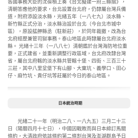
各國事務大臣的沈葆楨上奏《台北擬建一府三縣摺》，
清朝答應他的要求，台北設置台北府，仍隸屬台灣兵備
道，附府添設淡水縣，光緒五年（一八七九）淡水縣、
新竹縣正式分治，淡水縣治設於台北（今台北市城中
區），原設艋舺縣丞（駐新莊），於同年裁撤，改為台
北府經歷兼管司獄事務。泰山地區此時隸屬台北府淡水
縣。 光緒十三年（一八八七）清朝鑑於台灣海防地位重
要，正式建省，並重新調整行政區域，台北府改隸台灣
省，屬台北府轄的淡水縣共管轄十堡、四街、三百三十
三莊，其中八里坌堡下有山腳、大窠坑、義學口、田心
仔、麻竹坑、貴仔坑等莊屬於今日的泰山地區。
日本統治時期
光緒二十一年（明治二八、一八九五）三月二十三
日（陽曆四月十七日），中國因戰敗而與日本締訂馬關
條約，大清政府依該條約第二條割台灣及澎湖群島予日