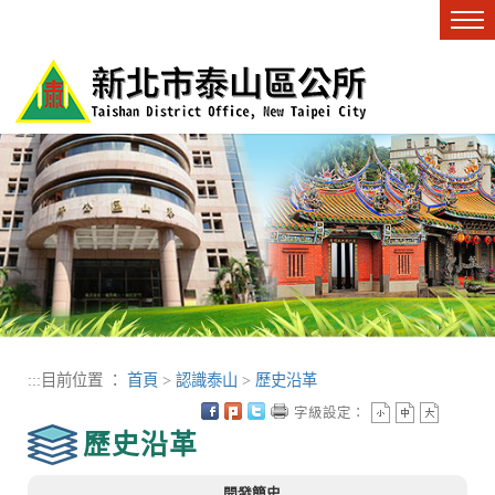
進入內容區塊
Tog
nav
:::
目前位置 ：
首頁
>
認識泰山
>
歷史沿革
字級設定：
歷史沿革
開發簡史