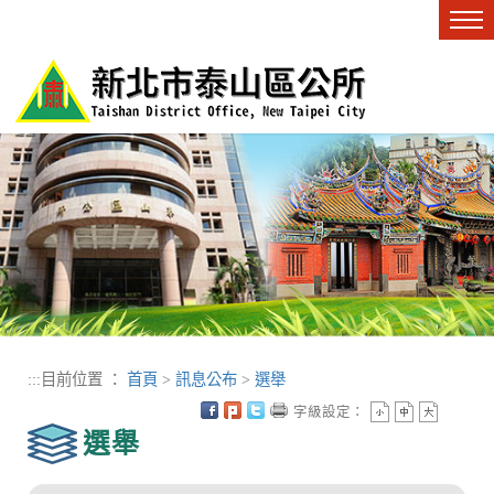
進入內容區塊
Tog
nav
:::
目前位置 ：
首頁
>
訊息公布
>
選舉
字級設定：
選舉