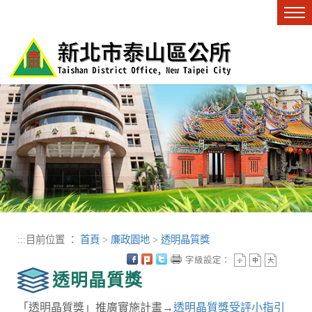
進入內容區塊
Tog
nav
:::
目前位置 ：
首頁
>
廉政園地
>
透明晶質獎
字級設定：
透明晶質獎
「透明晶質獎」推廣實施計畫→
透明晶質獎受評小指引