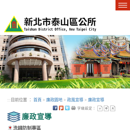
進入內容區塊
Tog
nav
:::
目前位置 ：
首頁
>
廉政園地
>
政風宣導
>
廉政宣導
字級設定：
廉政宣導
洗錢防制專區