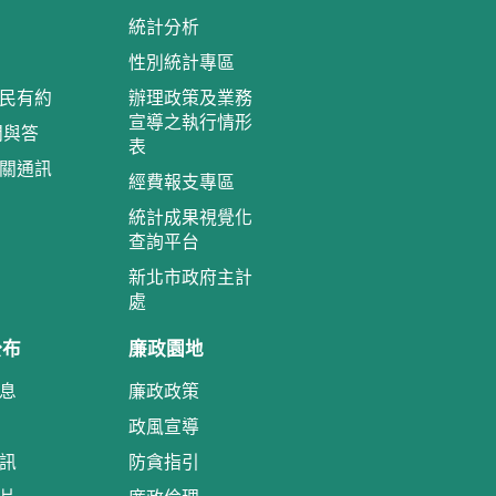
統計分析
性別統計專區
民有約
辦理政策及業務
宣導之執行情形
問與答
表
關通訊
經費報支專區
統計成果視覺化
查詢平台
新北市政府主計
處
公布
廉政園地
息
廉政政策
政風宣導
訊
防貪指引