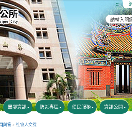
:::
里鄰資訊
防災專區
便民服務
資訊公開
A問與答
>
社會人文課