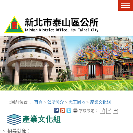
進入內容區塊
Tog
nav
:::
目前位置 ：
首頁
>
公所簡介
>
志工園地
>
產業文化組
字級設定：
產業文化組
招募對象：