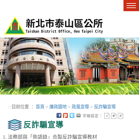
進入內容區塊
Tog
nav
:::
目前位置 ：
首頁
>
廉政園地
>
政風宣導
>
反詐騙宣導
字級設定：
反詐騙宣導
法務部與「柴語錄」合製反詐騙宣導教材