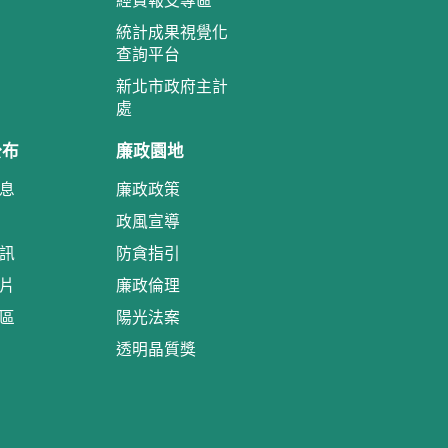
經費報支專區
統計成果視覺化
查詢平台
新北市政府主計
處
公布
廉政園地
息
廉政政策
政風宣導
訊
防貪指引
片
廉政倫理
區
陽光法案
透明晶質獎