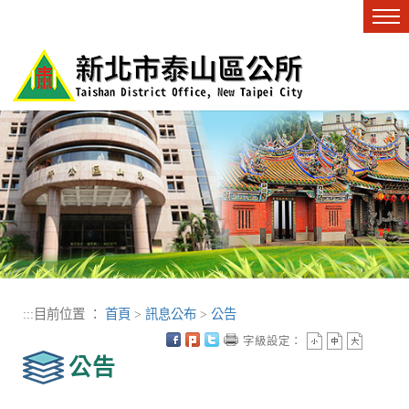
進入內容區塊
Tog
nav
:::
目前位置 ：
首頁
>
訊息公布
>
公告
字級設定：
公告